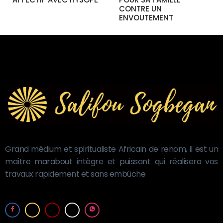
CONTRE UN
ENVOUTEMENT
Grand médium et spiritualiste Africain de renom, il est un
maître marabout intègre et puissant qui réalisera vos
travaux rapidement et sans embûche