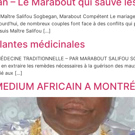
an – Le Marabout qui sauve le
 Maître Salifou Sogbegan, Marabout Compétent Le mariage e
ourd’hui, de nombreux couples font face à des conflits qui
uis Maître Salifou […]
lantes médicinales
DECINE TRADITIONNELLE – PAR MARABOUT SALIFOU SOGBE
 en extraire les remèdes nécessaires à la guérison des maux 
tié aux […]
EDIUM AFRICAIN A MONTR