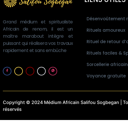
Désenvoûtement r
Grand médium et spiritualiste
Africain de renom, il est un
Rituels amoureux
maître marabout intègre et
Rituel de retour d’
puissant qui réalisera vos travaux
rapidement et sans embûche
Rituels faciles & Sp
Sorcellerie africai
Voyance gratuite
Copyright © 2024 Médium Africain Salifou Sogbegan | To
réservés