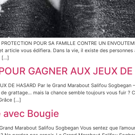
ROTECTION POUR SA FAMILLE CONTRE UN ENVOUTEMENT? Il
et article vous édifiera. Dans la vie, il existe des personne
 […]
 POUR GAGNER AUX JEUX D
DE HASARD Par le Grand Marabout Salifou Sogbegan – Hé
eux de grattage… mais la chance semble toujours vous fuir ? 
 Grâce […]
e avec Bougie
 Grand Marabout Salifou Sogbegan Vous sentez que l’amour 
é ? Ne perdez pas espoir. Le Grand Marabout Salifou Sogbe