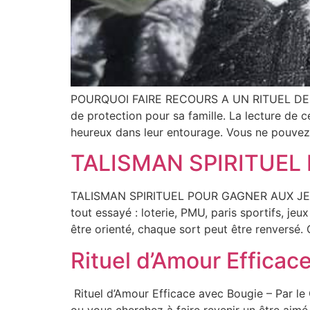
POURQUOI FAIRE RECOURS A UN RITUEL DE P
de protection pour sa famille. La lecture de c
heureux dans leur entourage. Vous ne pouvez
TALISMAN SPIRITUEL
TALISMAN SPIRITUEL POUR GAGNER AUX JEUX 
tout essayé : loterie, PMU, paris sportifs, j
être orienté, chaque sort peut être renversé.
Rituel d’Amour Efficac
Rituel d’Amour Efficace avec Bougie – Par le
ou vous cherchez à faire revenir un être aim