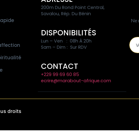
200m Du Rond Point Central,
Savalou, Rép. Du Bénin
apide
Ne 
DISPONIBILITÉS
Lun – Ven : 08h À 20h
affection
Sam – Dim : Sur RDV
iritualité
CONTACT
ne
+229 99 69 60 85
ecrire@marabout-afrique.com
us droits