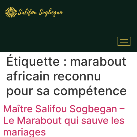
Étiquette :
marabout
africain reconnu
pour sa compétence
Maître Salifou Sogbegan –
Le Marabout qui sauve les
mariages