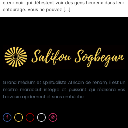
cœur noir qui détestent voir des gens heureux dans leur
entourage. Vous ne pouvez […]
Grand médium et spiritualiste Africain de renom, il est un
maître marabout intègre et puissant qui réalisera vos
travaux rapidement et sans embûche